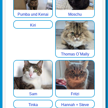
Pumba und Kenai
Moschu
Kiri
Thomas O´Mally
Sam
Fritzi
Tinka
Hannah + Steve