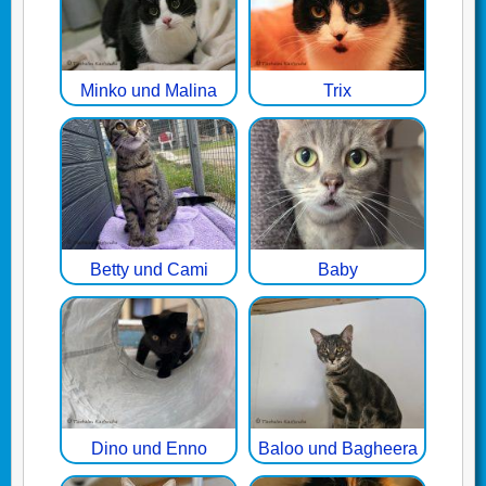
Minko und Malina
Trix
Betty und Cami
Baby
Dino und Enno
Baloo und Bagheera