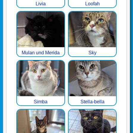
Livia
Loofah
Mulan und Merida
Sky
Simba
Stella-bella