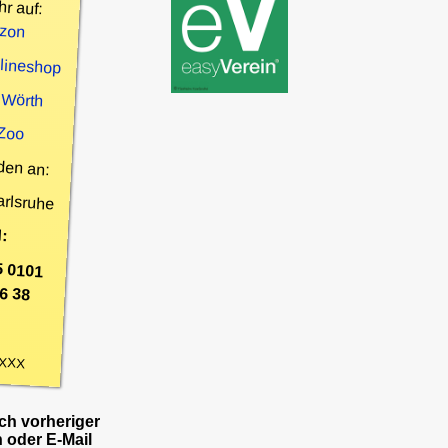
hr auf:
zon
nlineshop
 Wörth
 Zoo
den an:
arlsruhe
:
5 0101
6 38
XXX
h vorheriger
 oder E-Mail