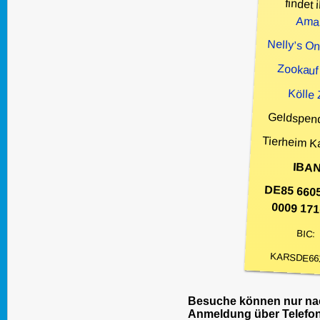
findet i
Ama
Nelly’s O
Zookauf
Kölle
Geldspen
Tierheim K
IBAN
DE85 660
0009 171
BIC:
KARSDE66
Besuche können nur nac
Anmeldung über Telefon