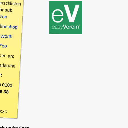
nschlisten
hr auf:
zon
nlineshop
 Wörth
 Zoo
den an:
arlsruhe
:
5 0101
6 38
XXX