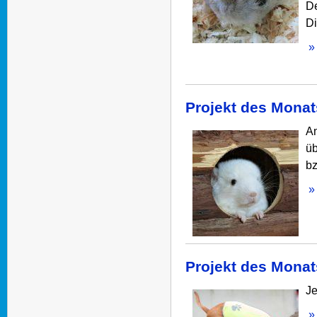
De
Di
» 
Projekt des Monats
Am
üb
bz
» 
Projekt des Monats
Je
» 