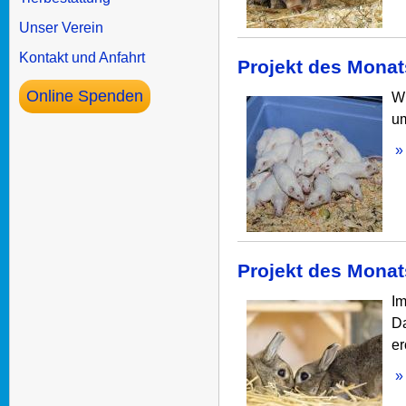
Unser Verein
Kontakt und Anfahrt
Projekt des Monat
Online Spenden
Wi
um
» 
Projekt des Monat
Im
Da
er
» 