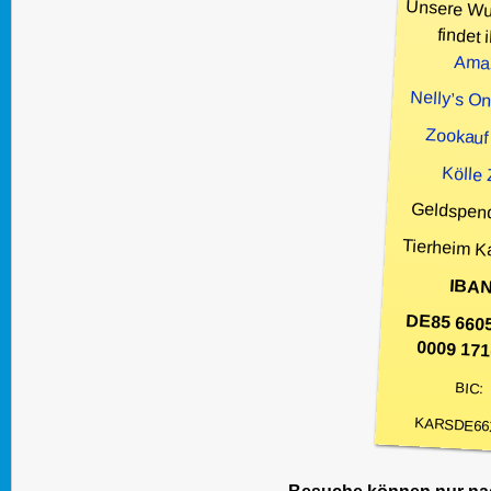
Unsere Wu
findet i
Ama
Nelly’s O
Zookauf
Kölle
Geldspen
Tierheim K
IBAN
DE85 660
0009 171
BIC:
KARSDE66