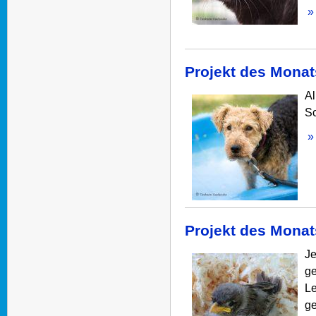
» 
Projekt des Monat
Al
Sc
» 
Projekt des Monats
Je
ge
Le
ge