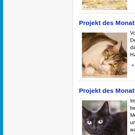
Projekt des Mona
Vo
De
da
Ha
» 
Projekt des Mona
Im
be
Me
un
wa