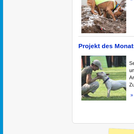
Projekt des Monat
Se
un
Ar
Z
» 
Seitennummerier
der
Beiträge