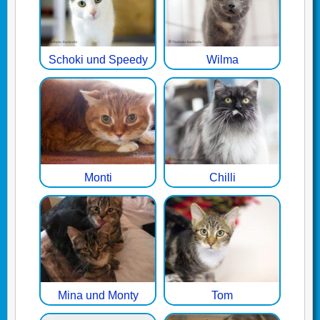
Schoki und Speedy
Wilma
Monti
Chilli
Mina und Monty
Tom