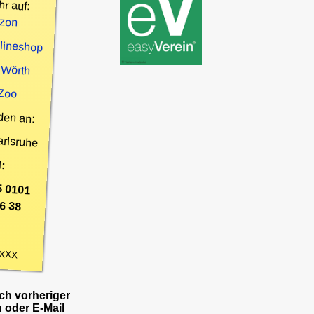
hr auf:
zon
nlineshop
 Wörth
 Zoo
den an:
arlsruhe
:
5 0101
6 38
XXX
h vorheriger
 oder E-Mail