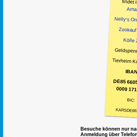
findet i
Ama
Nelly’s O
Zookauf
Kölle
Geldspen
Tierheim K
IBAN
DE85 660
0009 171
BIC:
KARSDE66
Besuche können nur nac
Anmeldung über Telefon