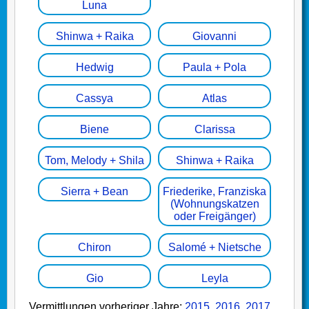
Luna
Shinwa + Raika
Giovanni
Hedwig
Paula + Pola
Cassya
Atlas
Biene
Clarissa
Tom, Melody + Shila
Shinwa + Raika
Sierra + Bean
Friederike, Franziska
(Wohnungskatzen
oder Freigänger)
Chiron
Salomé + Nietsche
Gio
Leyla
Vermittlungen vorheriger Jahre:
2015
,
2016
,
2017
,