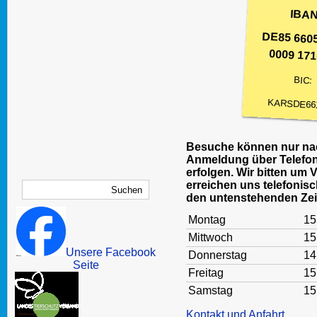
IBAN
DE85 660
0009 171
BIC:
KARSDE66
Besuche können nur nac
Anmeldung über Telefon
erfolgen. Wir bitten um 
erreichen uns telefonisc
den untenstehenden Zei
Montag
15
Mittwoch
15
Unsere Facebook
Donnerstag
14
Seite
Freitag
15
Samstag
15
Kontakt und Anfahrt