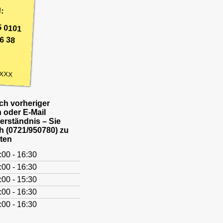
:
5 0101
6 38
XXX
h vorheriger
 oder E-Mail
Verständnis – Sie
h (0721/950780) zu
ten
:00 - 16:30
:00 - 16:30
:00 - 15:30
:00 - 16:30
:00 - 16:30