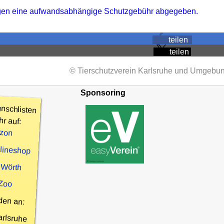
gegen eine aufwandsabhängige Schutzgebühr abgegeben.
teilen
teilen
© Tierschutzverein Karlsruhe und Umgebun
Sponsoring
nschlisten
hr auf:
zon
nlineshop
 Wörth
 Zoo
den an:
arlsruhe