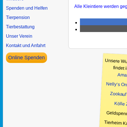
Alle Kleintiere werden 
Spenden und Helfen
Tierpension
Tierbestattung
Unser Verein
Kontakt und Anfahrt
Online Spenden
Unsere Wu
findet i
Ama
Nelly’s O
Zookauf
Kölle
Geldspen
Tierheim K