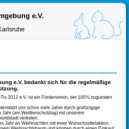
Umgebung e.V.
Karlsruhe
ung e.V. bedankt sich für die regelmäßige
ützung.
. IlTis 2012 e.V. ist ein Förderverein, der 100% zugunsten
nterstützt uns schon viele Jahre durch großzügige
 Jahr (am Welttierschutztag) mit unserem
Nordstadt vertreten.
es Jahr an Weihnachten mit einer Wunschzettelaktion.
 einem Weihnachtsbaum und können durch einen Einkauf