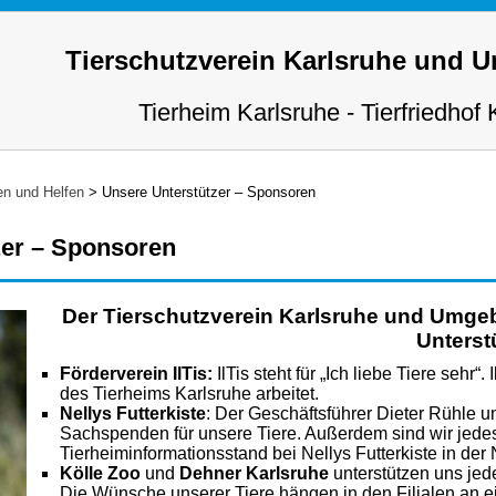
Tierschutzverein Karlsruhe und 
Tierheim Karlsruhe - Tierfriedhof 
n und Helfen
>
Unsere Unterstützer – Sponsoren
zer – Sponsoren
Der Tierschutzverein Karlsruhe und Umgeb
Unterst
Förderverein IlTis:
IlTis steht für „Ich liebe Tiere sehr“
des Tierheims Karlsruhe arbeitet.
Nellys Futterkiste
: Der Geschäftsführer Dieter Rühle u
Sachspenden für unsere Tiere. Außerdem sind wir jedes
Tierheiminformationsstand bei Nellys Futterkiste in der 
Kölle Zoo
und
Dehner Karlsruhe
unterstützen uns jed
Die Wünsche unserer Tiere hängen in den Filialen an