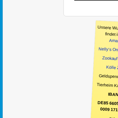
Unsere Wu
findet i
Ama
Nelly’s O
Zookauf
Kölle
Geldspen
Tierheim K
IBAN
DE85 660
0009 171