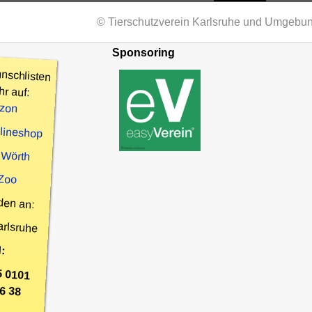
© Tierschutzverein Karlsruhe und Umgebun
Sponsoring
nschlisten
hr auf:
zon
nlineshop
 Wörth
 Zoo
den an:
arlsruhe
:
5 0101
6 38