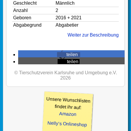
Geschlecht
Männlich
Anzahl
2
Geboren
2016 + 2021
Abgabegrund
Abgabetier
Weiter zur Beschreibung
teilen
teilen
© Tierschutzverein Karlsruhe und Umgebung e.V.
2026
Unsere Wunschlisten
findet ihr auf:
Amazon
Nelly’s Onlineshop