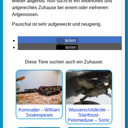
wieder abgeholt. Nun sucht er ein liebevolles und
artgerechtes Zuhause bei einem oder mehreren
Artgenossen.
Pauschal ist sehr aufgeweckt und neugierig.
teilen
teilen
Diese Tiere suchen auch ein Zuhause:
Kornnatter – William
Wasserschildkröte –
Snakespeare
Starrbrust-
Pelomeduse – Sonic