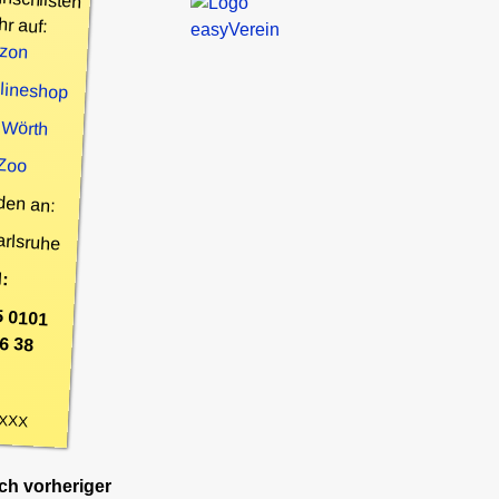
hr auf:
zon
nlineshop
 Wörth
 Zoo
den an:
arlsruhe
:
5 0101
6 38
XXX
h vorheriger