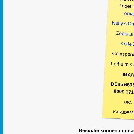
findet i
Ama
Nelly’s O
Zookauf
Kölle
Geldspen
Tierheim K
IBAN
DE85 660
0009 171
BIC:
KARSDE66
Besuche können nur nac