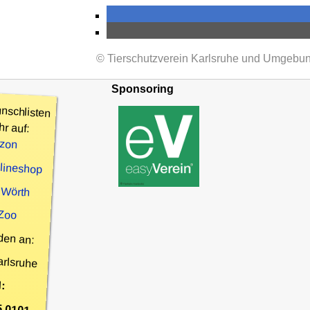
© Tierschutzverein Karlsruhe und Umgebun
Sponsoring
nschlisten
hr auf:
zon
nlineshop
 Wörth
 Zoo
den an:
arlsruhe
:
5 0101