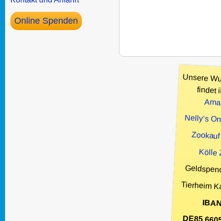
Online Spenden
Unsere Wu
findet i
Ama
Nelly’s O
Zookauf
Kölle
Geldspen
Tierheim K
IBAN
DE85 660