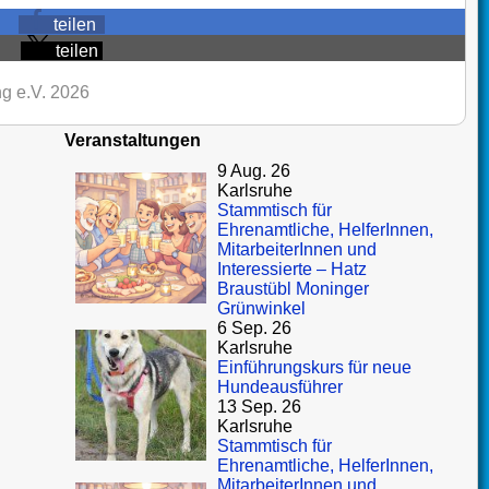
teilen
teilen
g e.V. 2026
Veranstaltungen
9 Aug. 26
Karlsruhe
Stammtisch für
Ehrenamtliche, HelferInnen,
MitarbeiterInnen und
Interessierte – Hatz
Braustübl Moninger
Grünwinkel
6 Sep. 26
Karlsruhe
Einführungskurs für neue
Hundeausführer
13 Sep. 26
Karlsruhe
Stammtisch für
Ehrenamtliche, HelferInnen,
MitarbeiterInnen und