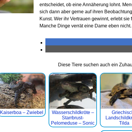
entscheidet, ob eine Annäherung lohnt. Mens
sich dann aber gerne auf ihren Beobachtungs
Kunst. Wer ihr Vertrauen gewinnt, erlebt sie f
Manche Dinge verrät eine Dame eben nicht.
Diese Tiere suchen auch ein Zuha
Kaiserboa – Zwiebel
Wasserschildkröte –
Griechis
Starrbrust-
Landschildkr
Pelomeduse – Sonic
Tilda