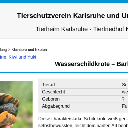
Tierschutzverein Karlsruhe und 
Tierheim Karlsruhe - Tierfriedhof 
tlung
>
Kleintiere und Exoten
ne, Kiwi und Yuki
Wasserschildkröte – Bär
Tierart
Sc
Geschlecht
we
Geboren
?
Abgabegrund
Fu
Diese charakterstarke Schildkröte weiß genau,
selbstbewussten, leicht dominanten Art beob