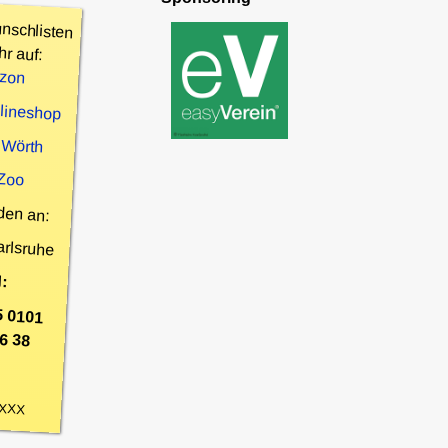
nschlisten
hr auf:
zon
nlineshop
 Wörth
 Zoo
den an:
arlsruhe
:
5 0101
6 38
XXX