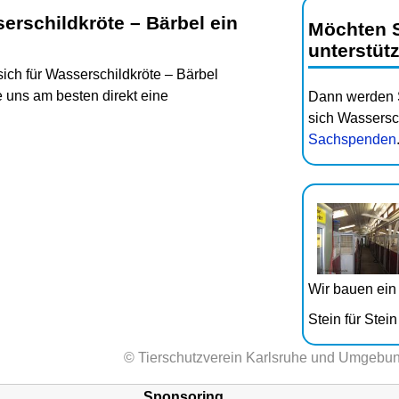
erschildkröte – Bärbel ein
Möchten S
unterstüt
sich für Wasserschildkröte – Bärbel
e uns am besten direkt eine
Dann werden
sich Wassersc
Sachspenden
Wir bauen ei
Stein für Ste
© Tierschutzverein Karlsruhe und Umgebun
Sponsoring