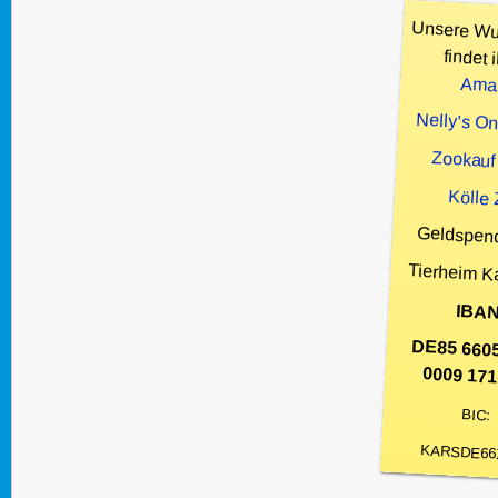
Unsere Wu
findet i
Ama
Nelly’s O
Zookauf
Kölle
Geldspen
Tierheim K
IBAN
DE85 660
0009 171
BIC:
KARSDE66