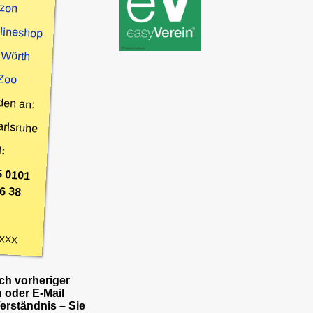
zon
nlineshop
 Wörth
 Zoo
den an:
arlsruhe
:
5 0101
6 38
XXX
h vorheriger
 oder E-Mail
Verständnis – Sie