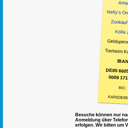
Ama
Nelly’s O
Zookauf
Kölle
Geldspen
Tierheim K
IBAN
DE85 660
0009 171
BIC:
KARSDE66
Besuche können nur nac
Anmeldung über Telefon
erfolgen. Wir bitten um 