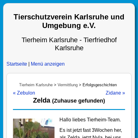
Tierschutzverein Karlsruhe und
Umgebung e.V.
Tierheim Karlsruhe - Tierfriedhof
Karlsruhe
Startseite
|
Menü anzeigen
Tierheim Karlsruhe
>
Vermittlung
>
Erfolgsgeschichten
« Zebulon
Zidane »
Zelda
(Zuhause gefunden)
Hallo liebes Tierheim-Team.
Es ist jetzt fast 3Wochen her,
als Zelda, jetzt Nyla, bei uns