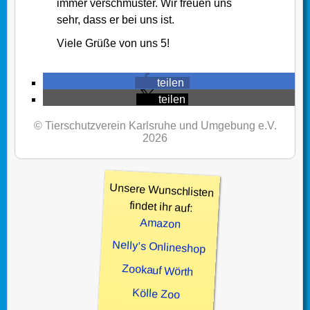
immer verschmuster. Wir freuen uns
sehr, dass er bei uns ist.
Viele Grüße von uns 5!
teilen
teilen
© Tierschutzverein Karlsruhe und Umgebung e.V.
2026
Unsere Wunschlisten
findet ihr auf:
Amazon
Nelly’s Onlineshop
Zookauf Wörth
Kölle Zoo