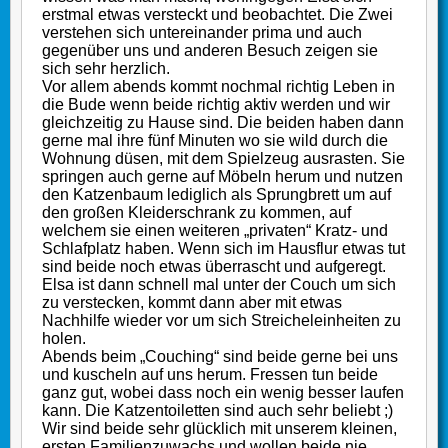
erstmal etwas versteckt und beobachtet. Die Zwei
verstehen sich untereinander prima und auch
gegenüber uns und anderen Besuch zeigen sie
sich sehr herzlich.
Vor allem abends kommt nochmal richtig Leben in
die Bude wenn beide richtig aktiv werden und wir
gleichzeitig zu Hause sind. Die beiden haben dann
gerne mal ihre fünf Minuten wo sie wild durch die
Wohnung düsen, mit dem Spielzeug ausrasten. Sie
springen auch gerne auf Möbeln herum und nutzen
den Katzenbaum lediglich als Sprungbrett um auf
den großen Kleiderschrank zu kommen, auf
welchem sie einen weiteren „privaten“ Kratz- und
Schlafplatz haben. Wenn sich im Hausflur etwas tut
sind beide noch etwas überrascht und aufgeregt.
Elsa ist dann schnell mal unter der Couch um sich
zu verstecken, kommt dann aber mit etwas
Nachhilfe wieder vor um sich Streicheleinheiten zu
holen.
Abends beim „Couching“ sind beide gerne bei uns
und kuscheln auf uns herum. Fressen tun beide
ganz gut, wobei dass noch ein wenig besser laufen
kann. Die Katzentoiletten sind auch sehr beliebt ;)
Wir sind beide sehr glücklich mit unserem kleinen,
ersten Familienzuwachs und wollen beide nie