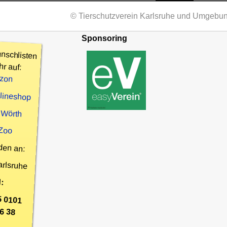
© Tierschutzverein Karlsruhe und Umgebun
Sponsoring
nschlisten
hr auf:
zon
nlineshop
 Wörth
 Zoo
den an:
arlsruhe
:
5 0101
6 38