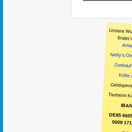
Unsere Wu
findet i
Ama
Nelly’s O
Zookauf
Kölle
Geldspen
Tierheim K
IBAN
DE85 660
0009 171