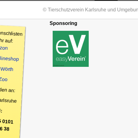
© Tierschutzverein Karlsruhe und Umgebun
Sponsoring
nschlisten
hr auf:
zon
nlineshop
 Wörth
 Zoo
den an:
arlsruhe
:
5 0101
6 38