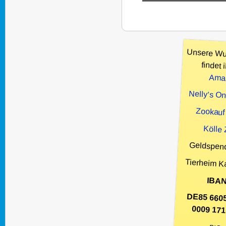
Unsere Wu
findet i
Ama
Nelly’s O
Zookauf
Kölle
Geldspen
Tierheim K
IBAN
DE85 660
0009 171