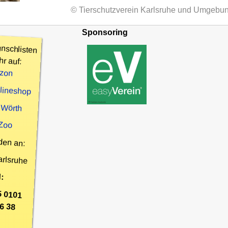
© Tierschutzverein Karlsruhe und Umgebun
Sponsoring
nschlisten
hr auf:
zon
nlineshop
 Wörth
 Zoo
den an:
arlsruhe
:
5 0101
6 38