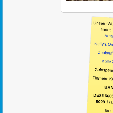
Unsere Wu
findet i
Ama
Nelly’s O
Zookauf
Kölle
Geldspen
Tierheim K
IBAN
DE85 660
0009 171
BIC: