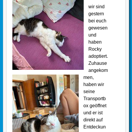
wir sind
gestern
bei euch
gewesen
und
haben
Rocky
adoptiert.
Zuhause
angekom
men,
haben wir
seine
Transportb
ox geöffnet
und er ist
direkt auf
Entdeckun