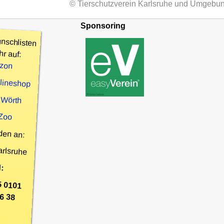
© Tierschutzverein Karlsruhe und Umgebun
Sponsoring
nschlisten
hr auf:
zon
nlineshop
 Wörth
 Zoo
den an:
arlsruhe
:
5 0101
6 38