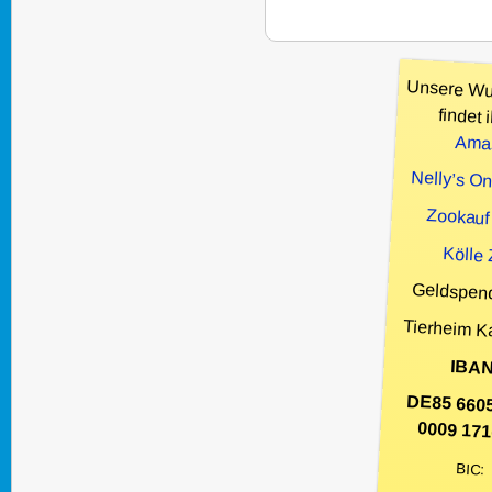
Unsere Wu
findet i
Ama
Nelly’s O
Zookauf
Kölle
Geldspen
Tierheim K
IBAN
DE85 660
0009 171
BIC: