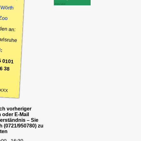
 Wörth
 Zoo
den an:
arlsruhe
:
5 0101
6 38
XXX
h vorheriger
 oder E-Mail
Verständnis – Sie
h (0721/950780) zu
ten