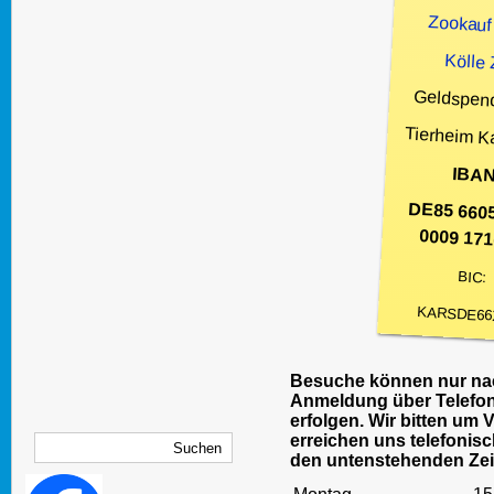
Zookauf
Kölle
Geldspen
Tierheim K
IBAN
DE85 660
0009 171
BIC:
KARSDE66
Besuche können nur nac
Anmeldung über Telefon
erfolgen. Wir bitten um 
erreichen uns telefonisc
den untenstehenden Zei