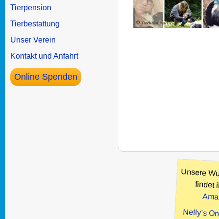
Tierpension
Tierbestattung
Unser Verein
Kontakt und Anfahrt
Online Spenden
Unsere Wu
findet i
Ama
Nelly’s O