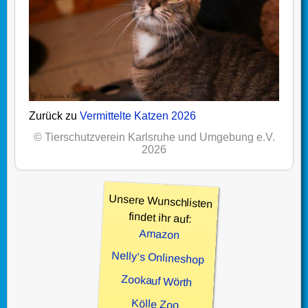
Zurück zu
Vermittelte Katzen 2026
© Tierschutzverein Karlsruhe und Umgebung e.V.
2026
Unsere Wunschlisten
findet ihr auf:
Amazon
Nelly’s Onlineshop
Zookauf Wörth
Kölle Zoo