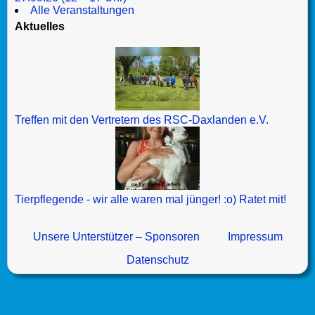
Alle Veranstaltungen
Aktuelles
Treffen mit den Vertretern des RSC-Daxlanden e.V.
Tierpflegende - wir alle waren mal jünger! :o) Ratet mit!
Unsere Unterstützer – Sponsoren
Impressum
Datenschutz