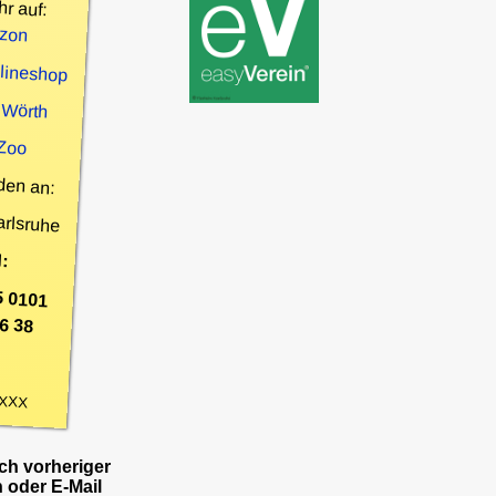
hr auf:
zon
nlineshop
 Wörth
 Zoo
den an:
arlsruhe
:
5 0101
6 38
XXX
h vorheriger
 oder E-Mail