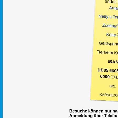
findet i
Ama
Nelly’s O
Zookauf
Kölle
Geldspen
Tierheim K
IBAN
DE85 660
0009 171
BIC:
KARSDE66
Besuche können nur nac
Anmeldung über Telefon