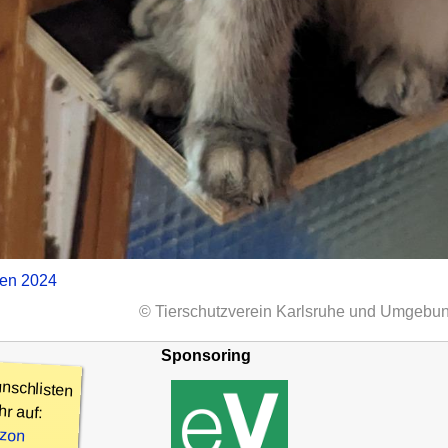
zen 2024
© Tierschutzverein Karlsruhe und Umgebun
Sponsoring
nschlisten
hr auf:
zon