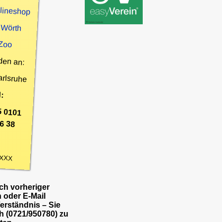
nlineshop
 Wörth
 Zoo
den an:
arlsruhe
:
5 0101
6 38
XXX
h vorheriger
 oder E-Mail
Verständnis – Sie
h (0721/950780) zu