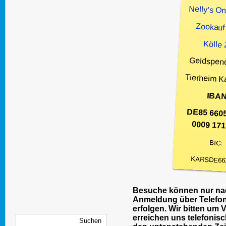
Nelly’s O
Zookauf
Kölle
Geldspen
Tierheim K
IBAN
DE85 660
0009 171
BIC:
KARSDE66
Besuche können nur nac
Anmeldung über Telefon
erfolgen. Wir bitten um 
erreichen uns telefonisc