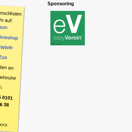
Sponsoring
nschlisten
hr auf:
zon
nlineshop
 Wörth
 Zoo
den an:
arlsruhe
:
5 0101
6 38
XXX