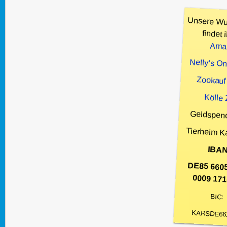
Unsere Wu
findet i
Ama
Nelly’s O
Zookauf
Kölle
Geldspen
Tierheim K
IBAN
DE85 660
0009 171
BIC:
KARSDE66