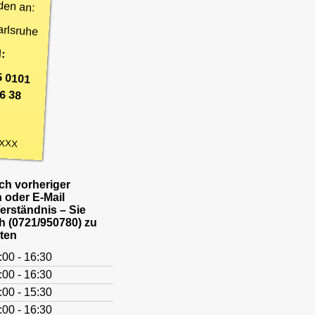
den an:
arlsruhe
:
5 0101
6 38
XXX
h vorheriger
 oder E-Mail
Verständnis – Sie
h (0721/950780) zu
ten
:00 - 16:30
:00 - 16:30
:00 - 15:30
:00 - 16:30