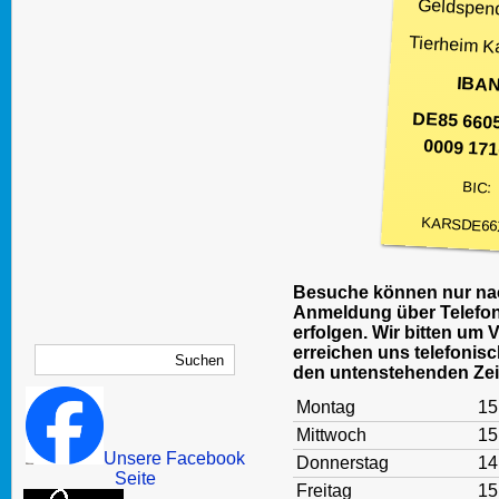
Geldspen
Tierheim K
IBAN
DE85 660
0009 171
BIC:
KARSDE66
Besuche können nur nac
Anmeldung über Telefon
erfolgen. Wir bitten um 
erreichen uns telefonisc
den untenstehenden Zei
Montag
15
Mittwoch
15
Unsere Facebook
Donnerstag
14
Seite
Freitag
15