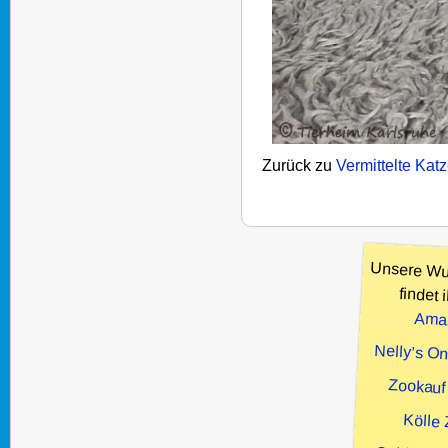
Zurück zu
Vermittelte Kat
Unsere Wu
findet i
Ama
Nelly’s O
Zookauf
Kölle