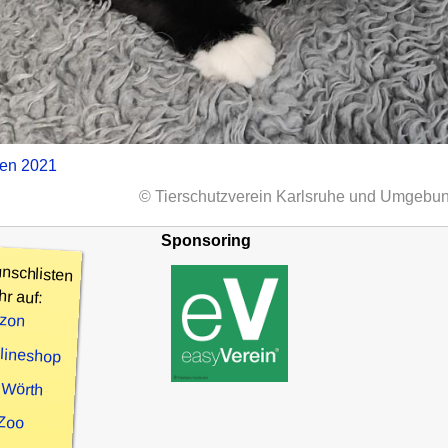
zen 2021
© Tierschutzverein Karlsruhe und Umgebun
Sponsoring
nschlisten
hr auf:
zon
nlineshop
 Wörth
 Zoo