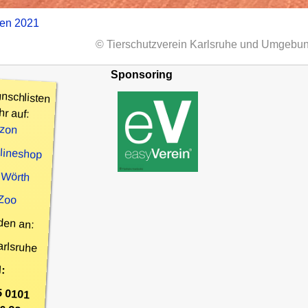
zen 2021
© Tierschutzverein Karlsruhe und Umgebun
Sponsoring
nschlisten
hr auf:
zon
nlineshop
 Wörth
 Zoo
den an:
arlsruhe
:
5 0101