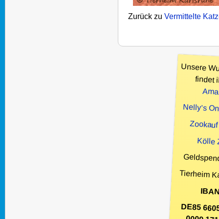
Zurück zu
Vermittelte Kat
Unsere Wu
findet i
Ama
Nelly’s O
Zookauf
Kölle
Geldspen
Tierheim K
IBAN
DE85 660