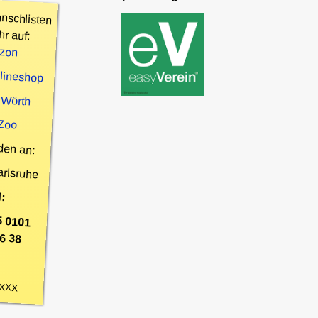
nschlisten
hr auf:
zon
nlineshop
 Wörth
 Zoo
den an:
arlsruhe
:
5 0101
6 38
XXX