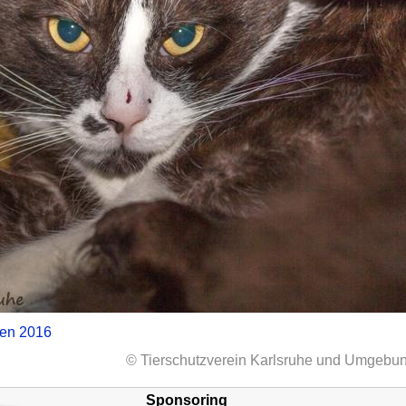
zen 2016
© Tierschutzverein Karlsruhe und Umgebun
Sponsoring