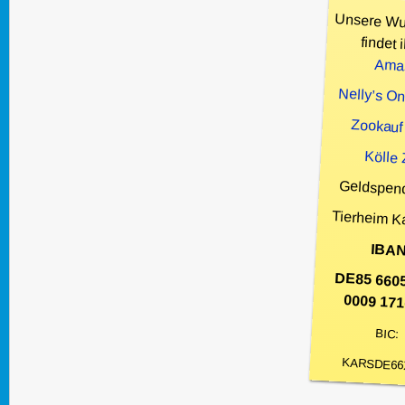
Unsere Wu
findet i
Ama
Nelly’s O
Zookauf
Kölle
Geldspen
Tierheim K
IBAN
DE85 660
0009 171
BIC:
KARSDE66