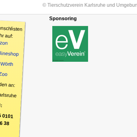
© Tierschutzverein Karlsruhe und Umgebun
Sponsoring
nschlisten
hr auf:
zon
nlineshop
 Wörth
 Zoo
den an:
arlsruhe
:
5 0101
6 38