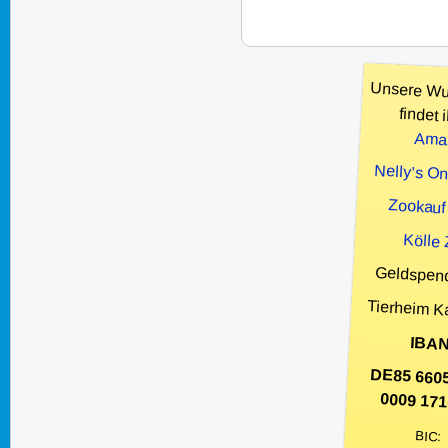
Unsere Wu
findet i
Ama
Nelly’s O
Zookauf
Kölle
Geldspen
Tierheim K
IBAN
DE85 660
0009 171
BIC: