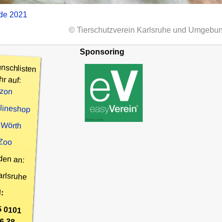
nde 2021
© Tierschutzverein Karlsruhe und Umgebun
Sponsoring
nschlisten
hr auf:
zon
nlineshop
 Wörth
 Zoo
den an:
arlsruhe
:
5 0101
6 38