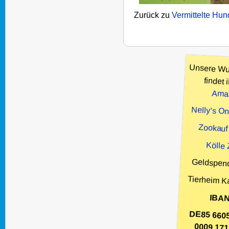
Zurück zu
Vermittelte Hu
Unsere Wu
findet i
Ama
Nelly’s O
Zookauf
Kölle
Geldspen
Tierheim K
IBAN
DE85 660
0009 171