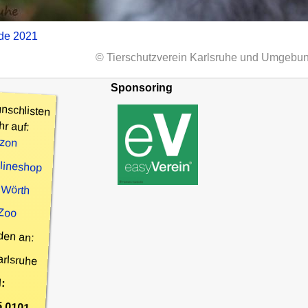
nde 2021
© Tierschutzverein Karlsruhe und Umgebun
Sponsoring
nschlisten
hr auf:
zon
nlineshop
 Wörth
 Zoo
den an:
arlsruhe
:
5 0101