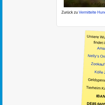
Zurück zu
Vermittelte Hu
Unsere Wu
findet i
Ama
Nelly’s O
Zookauf
Kölle
Geldspen
Tierheim K
IBAN
DE85 660