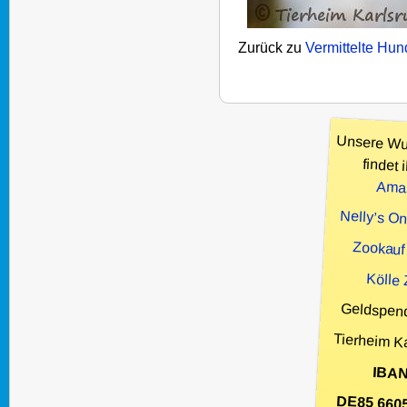
Zurück zu
Vermittelte Hu
Unsere Wu
findet i
Ama
Nelly’s O
Zookauf
Kölle
Geldspen
Tierheim K
IBAN
DE85 660