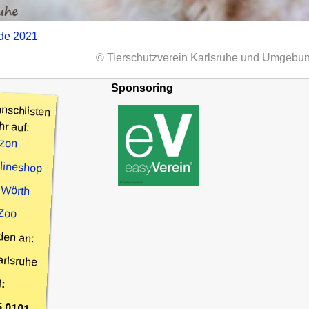
nde 2021
© Tierschutzverein Karlsruhe und Umgebun
Sponsoring
nschlisten
hr auf:
zon
nlineshop
 Wörth
 Zoo
den an:
arlsruhe
:
5 0101