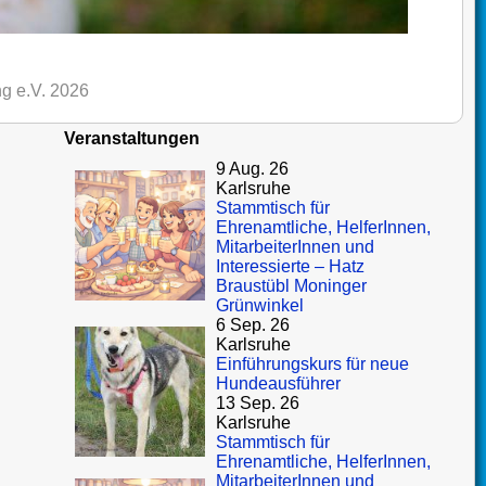
g e.V. 2026
Veranstaltungen
9 Aug. 26
Karlsruhe
Stammtisch für
Ehrenamtliche, HelferInnen,
MitarbeiterInnen und
Interessierte – Hatz
Braustübl Moninger
Grünwinkel
6 Sep. 26
Karlsruhe
Einführungskurs für neue
Hundeausführer
13 Sep. 26
Karlsruhe
Stammtisch für
Ehrenamtliche, HelferInnen,
MitarbeiterInnen und