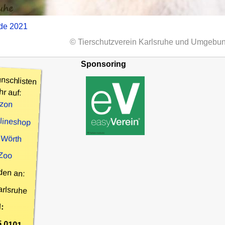
nde 2021
© Tierschutzverein Karlsruhe und Umgebun
Sponsoring
nschlisten
hr auf:
zon
nlineshop
 Wörth
 Zoo
den an:
arlsruhe
:
5 0101