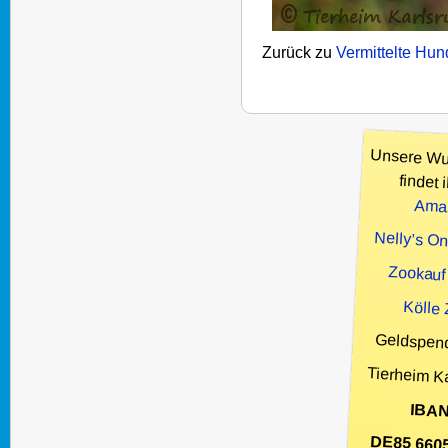
Zurück zu
Vermittelte Hu
Unsere Wu
findet i
Ama
Nelly’s O
Zookauf
Kölle
Geldspen
Tierheim K
IBAN
DE85 660