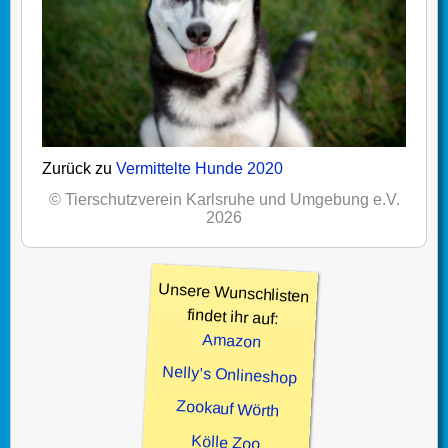
Zurück zu
Vermittelte Hunde 2020
© Tierschutzverein Karlsruhe und Umgebung e.V.
2026
Unsere Wunschlisten
findet ihr auf:
Amazon
Nelly’s Onlineshop
Zookauf Wörth
Kölle Zoo