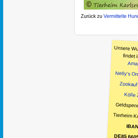
Zurück zu
Vermittelte Hu
Unsere Wu
findet i
Ama
Nelly’s O
Zookauf
Kölle
Geldspen
Tierheim K
IBAN
DE85 660