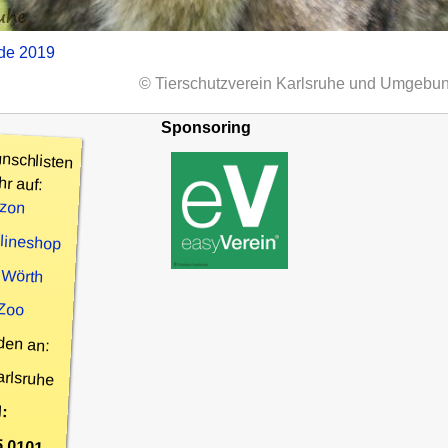
nde 2019
© Tierschutzverein Karlsruhe und Umgebun
Sponsoring
nschlisten
hr auf:
zon
nlineshop
 Wörth
 Zoo
den an:
arlsruhe
:
5 0101