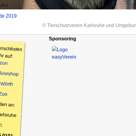
nde 2019
© Tierschutzverein Karlsruhe und Umgebun
Sponsoring
nschlisten
hr auf:
zon
nlineshop
 Wörth
 Zoo
den an:
arlsruhe
:
5 0101