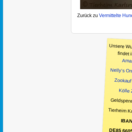
Zurück zu
Vermittelte Hu
Unsere Wu
findet i
Ama
Nelly’s O
Zookauf
Kölle
Geldspen
Tierheim K
IBAN
DE85 660