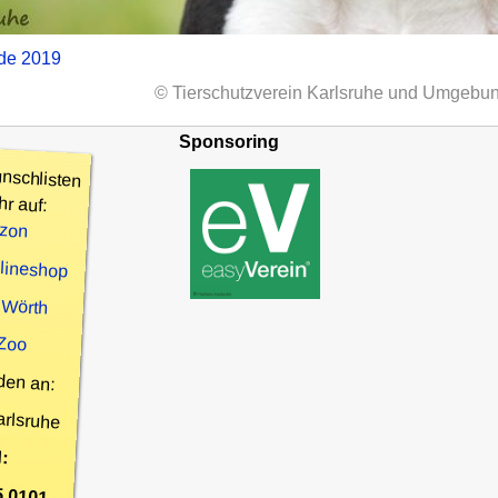
nde 2019
© Tierschutzverein Karlsruhe und Umgebun
Sponsoring
nschlisten
hr auf:
zon
nlineshop
 Wörth
 Zoo
den an:
arlsruhe
:
5 0101