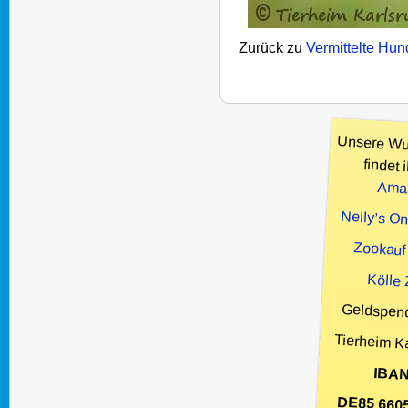
Zurück zu
Vermittelte Hu
Unsere Wu
findet i
Ama
Nelly’s O
Zookauf
Kölle
Geldspen
Tierheim K
IBAN
DE85 660