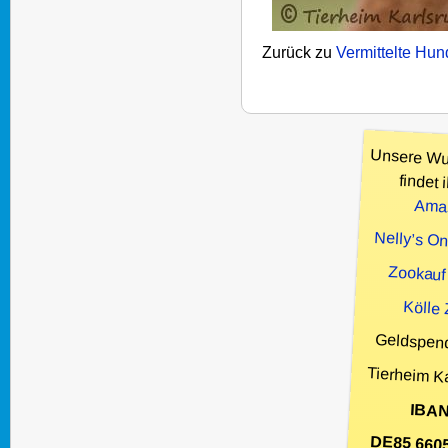
Zurück zu
Vermittelte Hu
Unsere Wu
findet i
Ama
Nelly’s O
Zookauf
Kölle
Geldspen
Tierheim K
IBAN
DE85 660