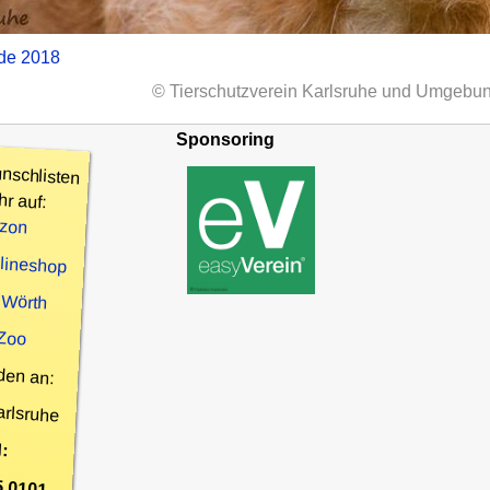
nde 2018
© Tierschutzverein Karlsruhe und Umgebun
Sponsoring
nschlisten
hr auf:
zon
nlineshop
 Wörth
 Zoo
den an:
arlsruhe
:
5 0101