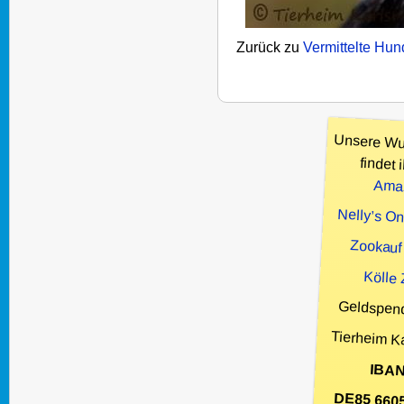
Zurück zu
Vermittelte Hu
Unsere Wu
findet i
Ama
Nelly’s O
Zookauf
Kölle
Geldspen
Tierheim K
IBAN
DE85 660