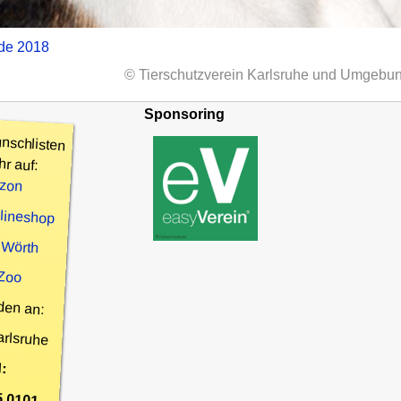
nde 2018
© Tierschutzverein Karlsruhe und Umgebun
Sponsoring
nschlisten
hr auf:
zon
nlineshop
 Wörth
 Zoo
den an:
arlsruhe
:
5 0101