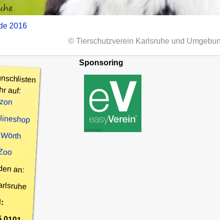
nde 2016
© Tierschutzverein Karlsruhe und Umgebun
Sponsoring
nschlisten
hr auf:
zon
nlineshop
 Wörth
 Zoo
den an:
arlsruhe
:
5 0101