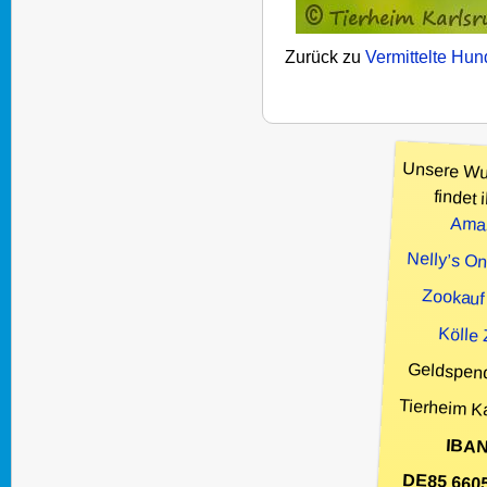
Zurück zu
Vermittelte Hu
Unsere Wu
findet i
Ama
Nelly’s O
Zookauf
Kölle
Geldspen
Tierheim K
IBAN
DE85 660