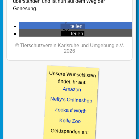
überstanden und ist nun auf dem Weg der
Genesung.
teilen
teilen
© Tierschutzverein Karlsruhe und Umgebung e.V.
2026
Unsere Wunschlisten
findet ihr auf:
Amazon
Nelly’s Onlineshop
Zookauf Wörth
Kölle Zoo
Geldspenden an: