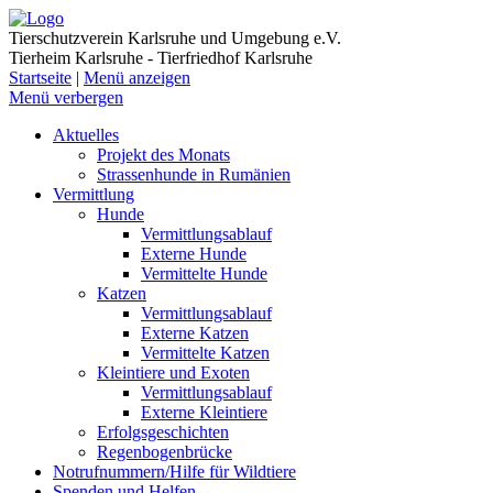
Tierschutzverein Karlsruhe und Umgebung e.V.
Tierheim Karlsruhe - Tierfriedhof Karlsruhe
Startseite
|
Menü anzeigen
Menü verbergen
Aktuelles
Projekt des Monats
Strassenhunde in Rumänien
Vermittlung
Hunde
Vermittlungsablauf
Externe Hunde
Vermittelte Hunde
Katzen
Vermittlungsablauf
Externe Katzen
Vermittelte Katzen
Kleintiere und Exoten
Vermittlungsablauf
Externe Kleintiere
Erfolgsgeschichten
Regenbogenbrücke
Notrufnummern/Hilfe für Wildtiere
Spenden und Helfen