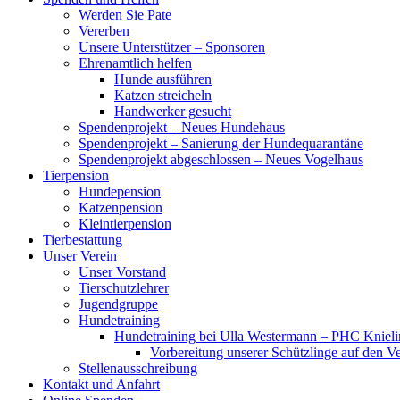
Werden Sie Pate
Vererben
Unsere Unterstützer – Sponsoren
Ehrenamtlich helfen
Hunde ausführen
Katzen streicheln
Handwerker gesucht
Spendenprojekt – Neues Hundehaus
Spendenprojekt – Sanierung der Hundequarantäne
Spendenprojekt abgeschlossen – Neues Vogelhaus
Tierpension
Hundepension
Katzenpension
Kleintierpension
Tierbestattung
Unser Verein
Unser Vorstand
Tierschutzlehrer
Jugendgruppe
Hundetraining
Hundetraining bei Ulla Westermann – PHC Kniel
Vorbereitung unserer Schützlinge auf den Ve
Stellenausschreibung
Kontakt und Anfahrt