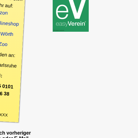
hr auf:
zon
nlineshop
 Wörth
 Zoo
den an:
arlsruhe
:
5 0101
6 38
XXX
h vorheriger