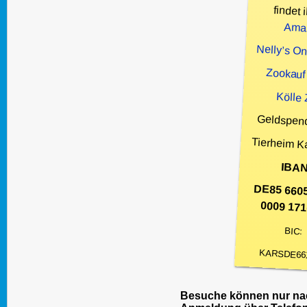
findet i
Ama
Nelly’s O
Zookauf
Kölle
Geldspen
Tierheim K
IBAN
DE85 660
0009 171
BIC:
KARSDE66
Besuche können nur nac