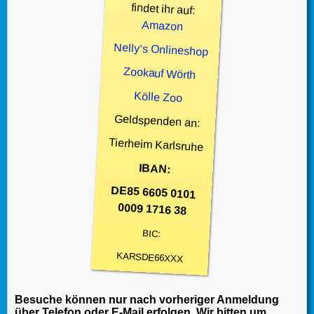
findet ihr auf:
Amazon
Nelly’s Onlineshop
Zookauf Wörth
Kölle Zoo
Geldspenden an:
Tierheim Karlsruhe
IBAN:
DE85 6605 0101
0009 1716 38
BIC:
KARSDE66XXX
Besuche können nur nach vorheriger Anmeldung
über Telefon oder E-Mail erfolgen. Wir bitten um