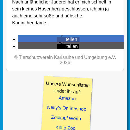
Nach anfänglicher Jagerei,hat er mich schnell in
sein kleines Hasenherz geschlossen, ich bin ja
auch eine sehr süße und hübsche
Kaninchendame.
teilen
teilen
© Tierschutzverein Karlsruhe und Umgebung e.V.
2026
Unsere Wunschlisten
findet ihr auf:
Amazon
Nelly’s Onlineshop
Zookauf Wörth
Kölle Zoo