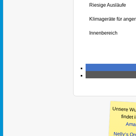
Riesige Ausläufe
Klimageräte für ang
Innenbereich
Unsere Wu
findet i
Ama
Nelly’s O