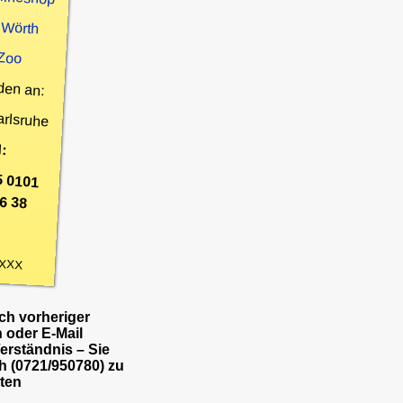
 Wörth
 Zoo
den an:
arlsruhe
:
5 0101
6 38
XXX
h vorheriger
 oder E-Mail
Verständnis – Sie
h (0721/950780) zu
ten