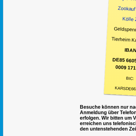
Zookauf
Kölle
Geldspen
Tierheim K
IBAN
DE85 660
0009 171
BIC:
KARSDE66
Besuche können nur nac
Anmeldung über Telefon
erfolgen. Wir bitten um 
erreichen uns telefonisc
den untenstehenden Zei