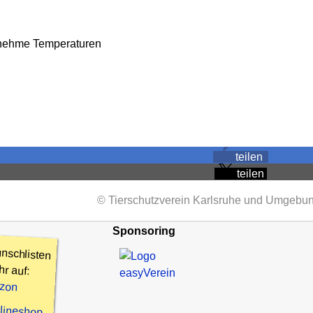
enehme Temperaturen
teilen
teilen
© Tierschutzverein Karlsruhe und Umgebun
Sponsoring
nschlisten
hr auf:
zon
nlineshop