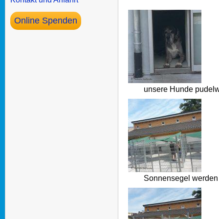
Online Spenden
unsere Hunde pudel
Sonnensegel werden