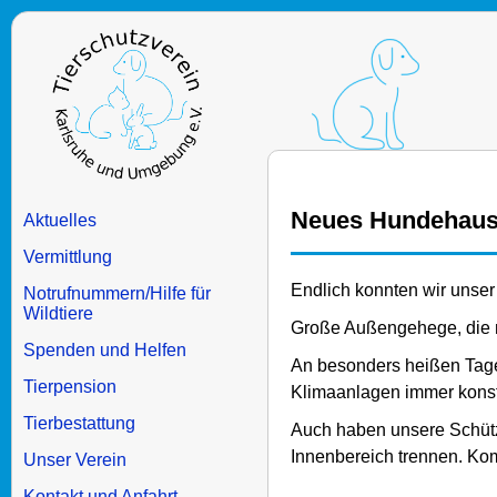
Neues Hundehau
Aktuelles
Vermittlung
Endlich konnten wir unse
Notrufnummern/Hilfe für
Wildtiere
Große Außengehege, die m
Spenden und Helfen
An besonders heißen Tage
Tierpension
Klimaanlagen immer konsta
Tierbestattung
Auch haben unsere Schütz
Innenbereich trennen. Ko
Unser Verein
Kontakt und Anfahrt