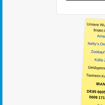
Unsere Wu
findet i
Ama
Nelly’s O
Zookauf
Kölle
Geldspen
Tierheim K
IBAN
DE85 660
0009 171