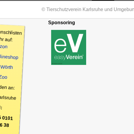
© Tierschutzverein Karlsruhe und Umgebun
Sponsoring
nschlisten
hr auf:
zon
nlineshop
 Wörth
 Zoo
den an:
arlsruhe
:
5 0101
6 38